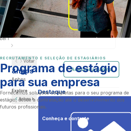
bps
bps
bel 1
Recrutamento e seleção de estagiários
RECRUTAMENTO E SELEÇÃO DE ESTAGIÁRIOS
Voltar
Programa de estágio
Acessar a página
&nbps
para sua empresa
&nbps
Explore
Destaque
Fornecemos soluções completas para o seu programa de
&nbps
estágio, desde a contratação até o desenvolvimento dos
futuros profissionais.
Conheça e contrate