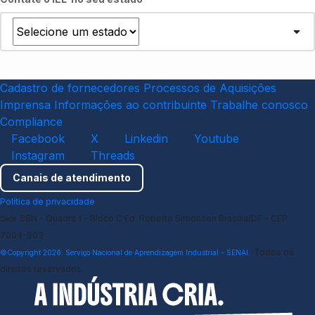
Cadastro de fornecedores
Processos de Aquisições
Imprensa
Informações ao contribuinte
Trabalhe conosco
Compliance
Facebook
X
Linkedin
Youtube
Instagram
Threads
Canais de atendimento
Política de privacidade
SBN - Quadra 1 - Bloco C Ed. Roberto Simonsen Brasília/DF - CEP
Sede
7004-903
Todos os
©Copyright 2026. Serviço Nacional de Aprendizagem Industrial - SENAI.
direitos reservados.