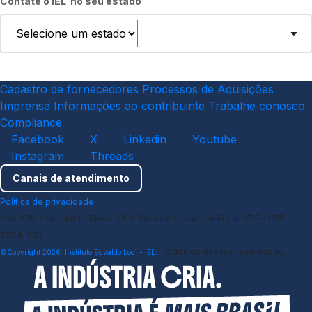
Contate o IEL no seu estado
Cadastro de fornecedores
Processos de Aquisições
Imprensa
Informações ao contribuinte
Trabalhe conosco
Compliance
Facebook
X
Linkedin
Youtube
Instagram
Threads
Canais de atendimento
Política de privacidade
SBN - Quadra 1 - Bloco C Ed. Roberto Simonsen Brasília/DF - CEP
Sede
7004-903
Todos os direitos reservados.
©Copyright 2026. Instituto Euvaldo Lodi - IEL.