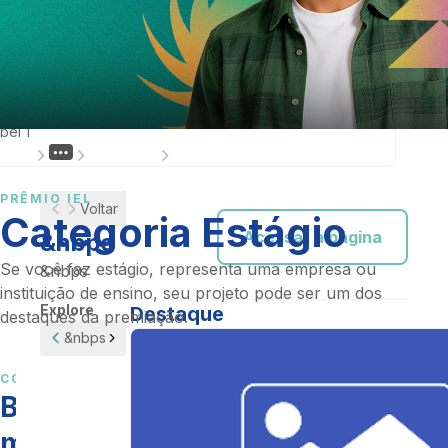
bps
bps
bel 1
Prêmio IEL
Categoria Estágio
PRÊMIO IEL
Voltar
Categoria Estágio
Acessar a página
&nbps
Se você faz estágio, representa uma empresa ou
&nbps
instituição de ensino, seu projeto pode ser um dos
Explore
Destaque
destaques da premiação.
&nbps
CONHEÇA A PREMIAÇÃO
Boas práticas de estágio
merecem ser celebradas