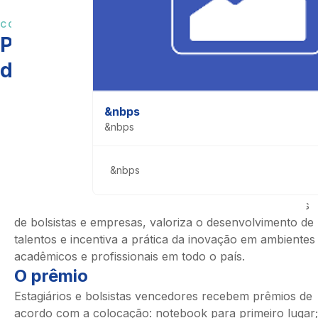
CONHEÇA A PREMIAÇÃO
Projetos inovadores merecem
destaque nacional
O que é?
&nbps
Esta categoria do Prêmio IEL reconhece bolsistas que
&nbps
participam de soluções inovadoras, tutores e
organizações que promovem e investem em projetos de
pesquisa, desenvolvimento e inovação (PD&I).
&nbps
Como funciona
A premiação reconhece e celebra projetos inovadores
de bolsistas e empresas, valoriza o desenvolvimento de
talentos e incentiva a prática da inovação em ambientes
acadêmicos e profissionais em todo o país.
O prêmio
Estagiários e bolsistas vencedores recebem prêmios de
acordo com a colocação: notebook para primeiro lugar;