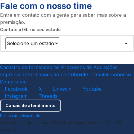
Fale com o nosso time
Entre em contato com a gente para saber mais sobre a
premiação.
Contate o IEL no seu estado
Cadastro de fornecedores
Processos de Aquisições
Imprensa
Informações ao contribuinte
Trabalhe conosco
Compliance
Facebook
X
Linkedin
Youtube
Instagram
Threads
Canais de atendimento
Política de privacidade
SBN - Quadra 1 - Bloco C Ed. Roberto Simonsen Brasília/DF - CEP
Sede
7004-903