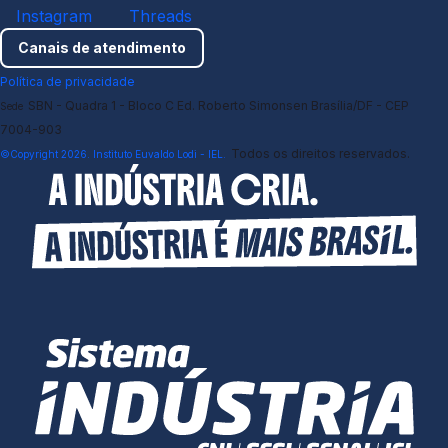
Instagram
Threads
Canais de atendimento
Política de privacidade
SBN - Quadra 1 - Bloco C Ed. Roberto Simonsen Brasília/DF - CEP
Sede
7004-903
Todos os direitos reservados.
©Copyright 2026. Instituto Euvaldo Lodi - IEL.