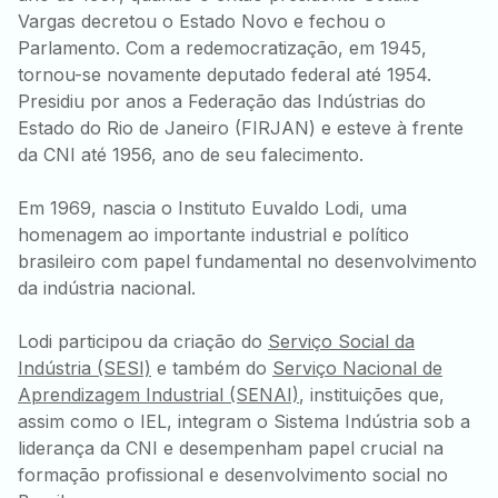
Vargas decretou o Estado Novo e fechou o
Parlamento. Com a redemocratização, em 1945,
tornou-se novamente deputado federal até 1954.
Presidiu por anos a Federação das Indústrias do
Estado do Rio de Janeiro (FIRJAN) e esteve à frente
da CNI até 1956, ano de seu falecimento.
Inovação
Em 1969, nascia o Instituto Euvaldo Lodi, uma
Educação
e
homenagem ao importante industrial e político
brasileiro com papel fundamental no desenvolvimento
executiva
pesquisa
da indústria nacional.
Oferecemos
Como
programas
instituição
Lodi participou da criação do
Serviço Social da
inovadores
científica,
Indústria (SESI)
e também do
Serviço Nacional de
que preparam
tecnológica e
Aprendizagem Industrial (SENAI)
, instituições que,
líderes e
de inovação
assim como o IEL, integram o Sistema Indústria sob a
empresas para
(ICTI),
liderança da CNI e desempenham papel crucial na
os desafios do
estamos
formação profissional e desenvolvimento social no
mercado
envolvidos em