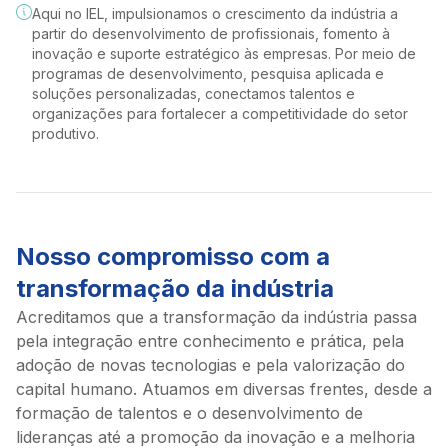
Por meio de programas de
de projetos de
Aqui no IEL, impulsionamos o crescimento da indústria a
liderança, estratégia e
inovadoras e personalizadas
estágio, potencializamos a
empresas. Com
partir do desenvolvimento de profissionais, fomento à
governança. É a partir de
capazes de impulsionar a
formação de jovens talentos e
estimular a cul
inovação e suporte estratégico às empresas. Por meio de
tendências tecnológicas e do
competitividade.
programas de desenvolvimento, pesquisa aplicada e
apoiamos empresas a
de práticas ino
setor produtivo que contribuímos
Desenvolvimento
Gestã
soluções personalizadas, conectamos talentos e
identificar profissionais
processos e pr
organizações para fortalecer a competitividade do setor
com a formação de líderes do
de fornecedores
inova
qualificados.
instituição ofer
produtivo.
Qualificação de
Imersõ
futuro e com o fortalecimento da
consultorias es
fornecedores, redes
ISO 56
competitividade empresarial.
Com soluções personalizadas,
programas de c
de empresas e
que re
Academia de
Programa de
como recrutamento, seleção
suporte na ges
cadeias produtivas em
a uma s
Líderes IEL
Educação
diversas áreas de
normas
e orientação de carreira,
inovação.
Desafios
Executiva
gestão.
diretri
oferecemos suporte para
Nosso compromisso com a
contemporâneos,
Explore
a gest
Global
organizações e para pessoas
A partir de parc
competitividade e
inovaç
Para líderes
transformação da indústria
que desejam alcançar novos
estratégicas co
perenidade dos
Con
que buscam
negócios para alta
patamares em suas trajetórias
universidades, 
Acreditamos que a transformação da indústria passa
desenvolver
gestão, executivos
profissionais.
pesquisa e outr
pela integração entre conhecimento e prática, pela
novas
e demais
competências e
IEL Carreiras
Vida e
instituições, fac
adoção de novas tecnologias e pela valorização do
lideranças
ampliar
Plataforma
Carreira
transferência d
capital humano. Atuamos em diversas frentes, desde a
industriais.
integração com
onde
Um dos pilares
conhecimento e
formação de talentos e o desenvolvimento de
Conheça
mercados
ofertamos
do Novo Ensino
com foco no
lideranças até a promoção da inovação e a melhoria
internacionais.
vagas de