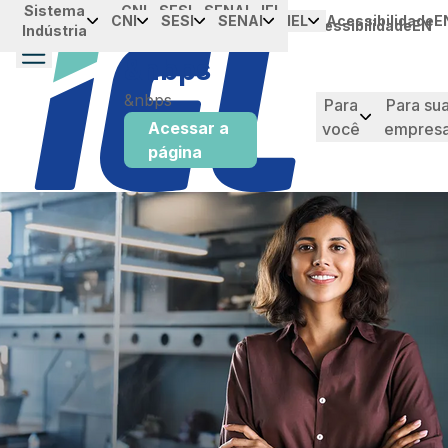
Sistema
Portal da
CNI
SESI
SENAI
IEL
Skip to Main Content
CNI
SESI
SENAI
IEL
Acessibilidade
E
Acessibilidade
EN
Indústria
Industria
&nbps
&nbps
Para
Para su
Acessar a
você
empres
página
taque